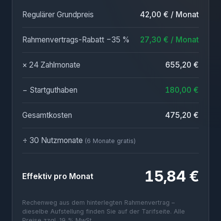
Regulärer Grundpreis
42,00 € / Monat
Rahmenvertrags-Rabatt −35 %
27,30 € / Monat
× 24 Zahlmonate
655,20 €
− Startguthaben
180,00 €
Gesamtkosten
475,20 €
÷ 30 Nutzmonate
(6 Monate gratis)
15,84 €
Effektiv pro Monat
Rechenweg aus dem hinterlegten Rahmenvertrag –
dieselbe Aufstellung finden Sie auf der Tarifseite. Alle
Preise zzgl. 19 % MwSt.