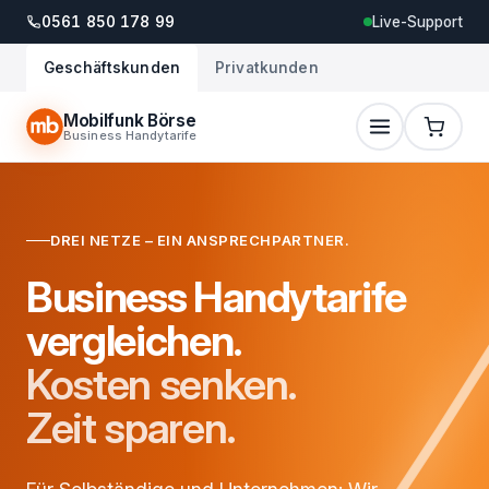
0561 850 178 99
Live-Support
Geschäftskunden
Privatkunden
Mobilfunk Börse
Business Handytarife
DREI NETZE – EIN ANSPRECHPARTNER.
Business Handytarife
vergleichen.
Kosten senken.
Zeit sparen.