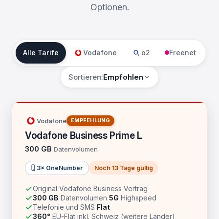
Optionen.
Alle Tarife
Vodafone
o2
Freenet
Sortieren:
Empfohlen
Vodafone
EMPFEHLUNG
Vodafone Business Prime L
300 GB
Datenvolumen
3× OneNumber
Noch 13 Tage gültig
Original Vodafone Business Vertrag
300 GB
Datenvolumen
5G
Highspeed
Telefonie und SMS
Flat
360°
EU-Flat inkl. Schweiz (weitere Länder)