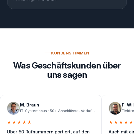
KUNDENSTIMMEN
Was Geschäftskunden über
uns sagen
M. Braun
F. Wi
IT-Systemhaus · 50+ Anschlüsse, Vodafone
Elektr
★
★
★
★
★
★
★
★
★
★
Über 50 Rufnummern portiert, auf den
Auch mit e